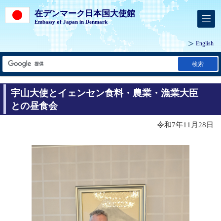
在デンマーク日本国大使館
Embassy of Japan in Denmark
English
検索
宇山大使とイェンセン食料・農業・漁業大臣
との昼食会
令和7年11月28日