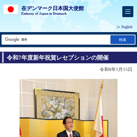
在デンマーク日本国大使館
Embassy of Japan in Denmark
English
検索
令和7年度新年祝賀レセプションの開催
令和8年1月15日