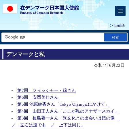
在デンマーク日本国大使館
Embassy of Japan in Denmark
English
検索
デンマークと私
令和4年6月22日
第7回 フィッシャー・緑さん
第6回 安岡美佳さん
第5回 池原綾香さん「Tokyo Olympicにかけて」
第4回 山田正人さん「ここが私のアナザースカイ」
第3回 長島要一さん「異文化との出会いは鏡の像
／ 左右は逆でも ／ 上下は同じ」