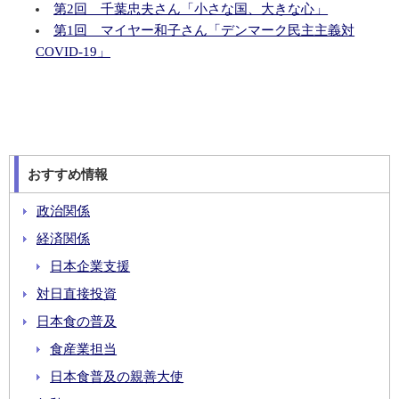
第2回 千葉忠夫さん「小さな国、大きな心」
第1回 マイヤー和子さん「デンマーク民主主義対
COVID-19」
おすすめ情報
政治関係
経済関係
日本企業支援
対日直接投資
日本食の普及
食産業担当
日本食普及の親善大使